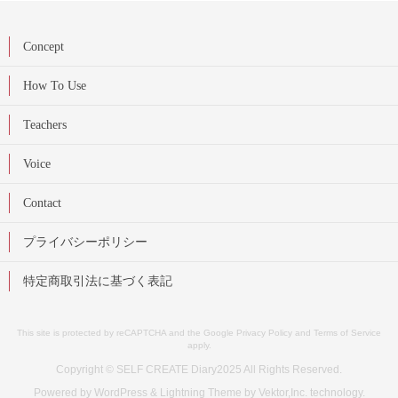
Concept
How To Use
Teachers
Voice
Contact
プライバシーポリシー
特定商取引法に基づく表記
This site is protected by reCAPTCHA and the Google
Privacy Policy
and
Terms of Service
apply.
Copyright © SELF CREATE Diary2025 All Rights Reserved.
Powered by
WordPress
&
Lightning Theme
by Vektor,Inc. technology.