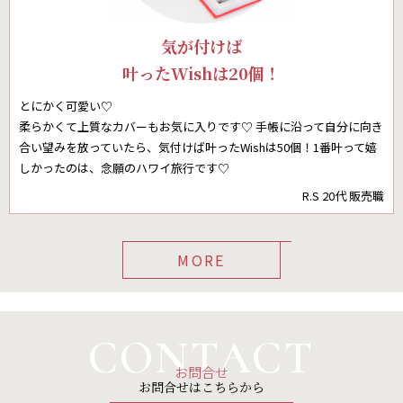
気が付けば
叶ったWishは20個！
とにかく可愛い♡
柔らかくて上質なカバーもお気に入りです♡ 手帳に沿って自分に向き
合い望みを放っていたら、気付けば叶ったWishは50個！1番叶って嬉
しかったのは、念願のハワイ旅行です♡
R.S 20代 販売職
MORE
CONTACT
お問合せ
お問合せはこちらから