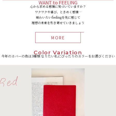
WANT to FEELING
心から求める感情に気づいていますか？
ワクワクや喜び、ときめく感情…
味わいたいfeelingを先に感じて
理想の未来を引き寄せていきましょう
MORE
Color Variation
今年のカバーの色は3種類 なりたい私にぴったりのカラーをお選びください
Red