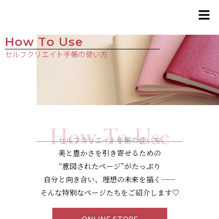
How To Use
セルフクリエイト手帳の使い方
How To Use
セルフクリエイト手帳の使い方
美と豊かさを引き寄せるための
“意図されたページ”がたっぷり
自分と向き合い、理想の未来を描く——
そんな特別なページたちをご紹介します♡